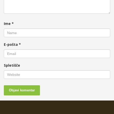
Ime
*
E-pošta
*
Spletišče