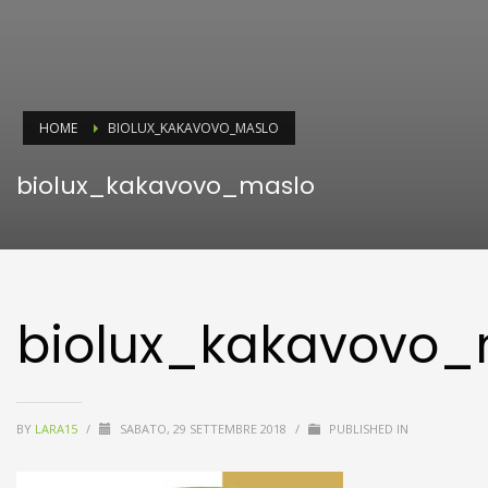
HOME
BIOLUX_KAKAVOVO_MASLO
biolux_kakavovo_maslo
biolux_kakavovo_
BY
LARA15
/
SABATO, 29 SETTEMBRE 2018
/
PUBLISHED IN